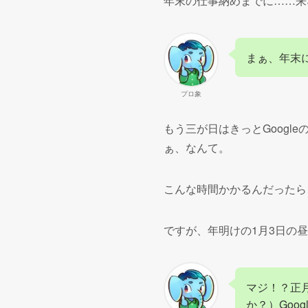
年末の仕事納めまでに……来
まぁ、年末に
プロ象
もう三が日はきっとGoogl
ぁ、なんて。
こんな時間かかるんだったら
ですが、年明けの1月3日の昼
マジ！？正月
か？）Goo