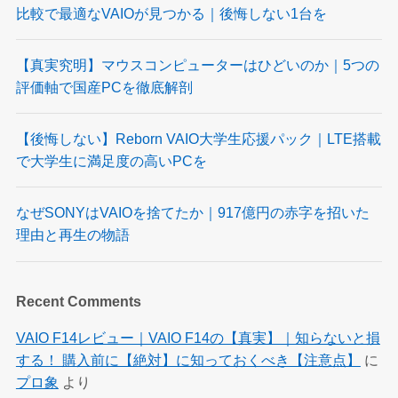
比較で最適なVAIOが見つかる｜後悔しない1台を
【真実究明】マウスコンピューターはひどいのか｜5つの
評価軸で国産PCを徹底解剖
【後悔しない】Reborn VAIO大学生応援パック｜LTE搭載
で大学生に満足度の高いPCを
なぜSONYはVAIOを捨てたか｜917億円の赤字を招いた
理由と再生の物語
Recent Comments
VAIO F14レビュー｜VAIO F14の【真実】｜知らないと損
する！ 購入前に【絶対】に知っておくべき【注意点】
に
プロ象
より