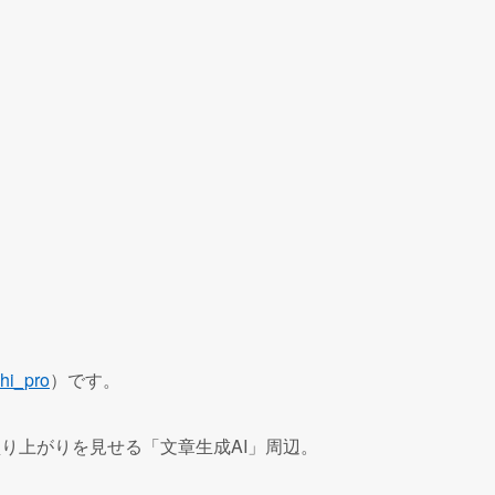
hi_pro
）です。
、盛り上がりを見せる「文章生成AI」周辺。