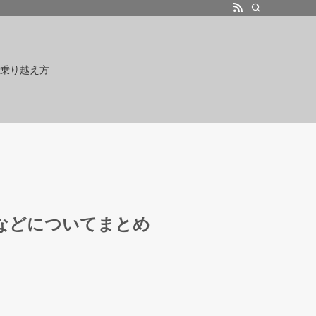
乗り越え方
などについてまとめ