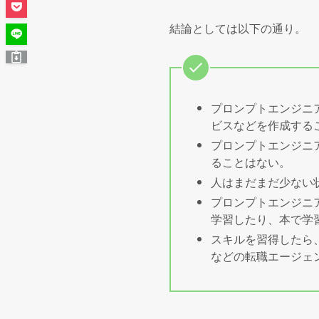
結論としては以下の通り。
プロンプトエンジニ
ビスなどを作成する
プロンプトエンジニ
ることはない。
人はまだまだ少ない
プロンプトエンジニ
学習したり、本で学
スキルを習得したら
などの転職エージェ