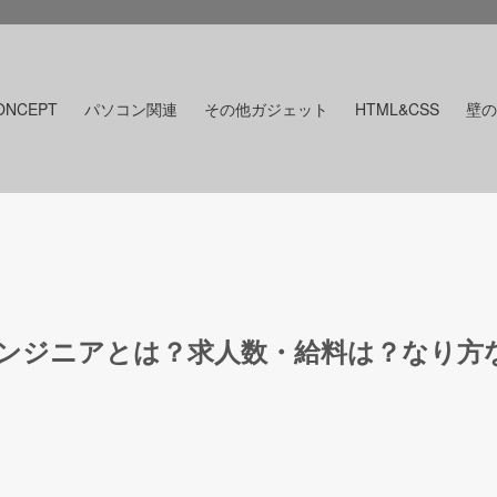
ONCEPT
パソコン関連
その他ガジェット
HTML&CSS
壁の
ンジニアとは？求人数・給料は？なり方