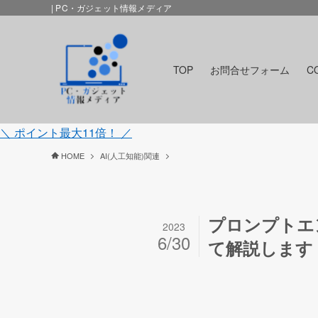
| PC・ガジェット情報メディア
TOP
お問合せフォーム
C
＼ ポイント最大11倍！ ／
HOME
AI(人工知能)関連
プロンプトエ
2023
6/30
て解説します