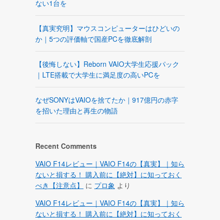
ない1台を
【真実究明】マウスコンピューターはひどいの
か｜5つの評価軸で国産PCを徹底解剖
【後悔しない】Reborn VAIO大学生応援パック
｜LTE搭載で大学生に満足度の高いPCを
なぜSONYはVAIOを捨てたか｜917億円の赤字
を招いた理由と再生の物語
Recent Comments
VAIO F14レビュー｜VAIO F14の【真実】｜知ら
ないと損する！ 購入前に【絶対】に知っておく
べき【注意点】
に
プロ象
より
VAIO F14レビュー｜VAIO F14の【真実】｜知ら
ないと損する！ 購入前に【絶対】に知っておく