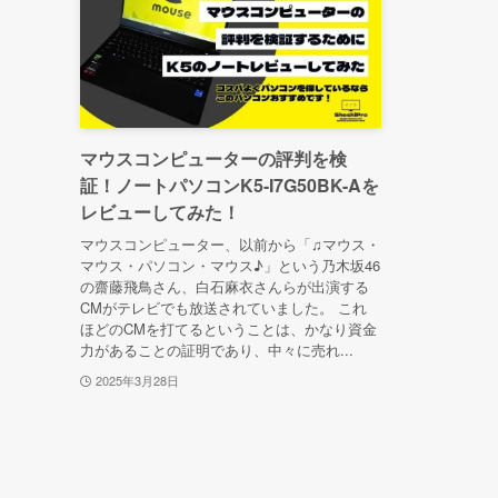
マウスコンピューターの評判を検
証！ノートパソコンK5-I7G50BK-Aを
レビューしてみた！
マウスコンピューター、以前から「♫マウス・
マウス・パソコン・マウス♪」という乃木坂46
の齋藤飛鳥さん、白石麻衣さんらが出演する
CMがテレビでも放送されていました。 これ
ほどのCMを打てるということは、かなり資金
力があることの証明であり、中々に売れ...
2025年3月28日