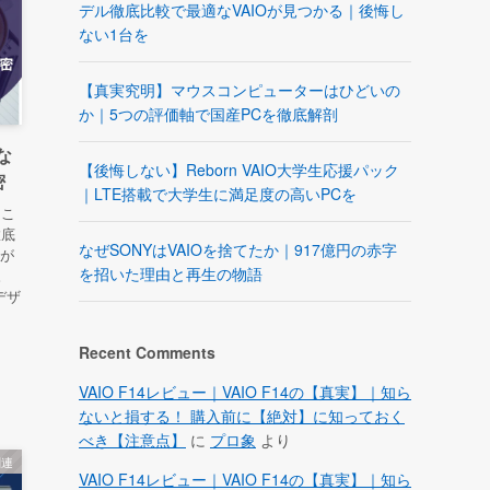
デル徹底比較で最適なVAIOが見つかる｜後悔し
ない1台を
【真実究明】マウスコンピューターはひどいの
か｜5つの評価軸で国産PCを徹底解剖
な
【後悔しない】Reborn VAIO大学生応援パック
密
｜LTE搭載で大学生に満足度の高いPCを
？こ
徹底
なぜSONYはVAIOを捨てたか｜917億円の赤字
値が
を招いた理由と再生の物語
。
デザ
Recent Comments
VAIO F14レビュー｜VAIO F14の【真実】｜知ら
ないと損する！ 購入前に【絶対】に知っておく
べき【注意点】
に
プロ象
より
関連
VAIO F14レビュー｜VAIO F14の【真実】｜知ら