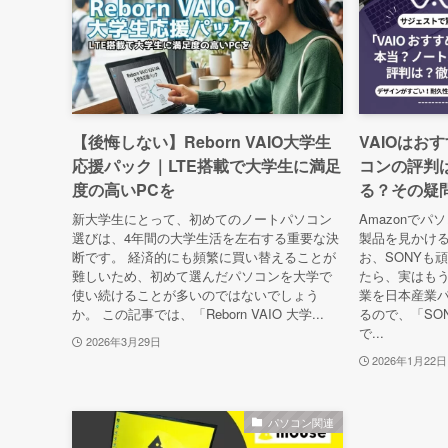
【後悔しない】Reborn VAIO大学生
VAIOはお
応援パック｜LTE搭載で大学生に満足
コンの評判
度の高いPCを
る？その疑
新大学生にとって、初めてのノートパソコン
Amazonでパ
選びは、4年間の大学生活を左右する重要な決
製品を見かけ
断です。 経済的にも頻繁に買い替えることが
お、SONYも
難しいため、初めて選んだパソコンを大学で
たら、実はもう
使い続けることが多いのではないでしょう
業を日本産業パ
か。 この記事では、「Reborn VAIO 大学...
るので、「SO
で...
2026年3月29日
2026年1月22日
パソコン関連