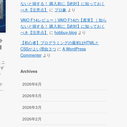
ないと損する！ 購入前に【絶対】に知っておく
べき【注意点】
に
プロ象
より
VAIO F14レビュー｜VAIO F14の【真実】｜知ら
ないと損する！ 購入前に【絶対】に知っておく
べき【注意点】
に
hobbuy-blog
より
ト
【初心者】プログラミングの最初はHTMLと
調
CSSがよい理由３つ
に
A WordPress
Commenter
より
ミニ
がず
Archives
」
た
2026年6月
か
..
2026年5月
2026年3月
2026年2月