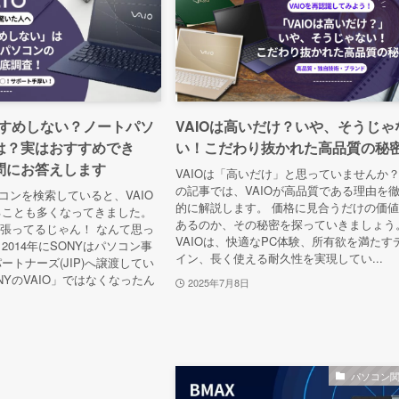
すすめしない？ノートパソ
VAIOは高いだけ？いや、そうじゃ
は？実はおすすめでき
い！こだわり抜かれた高品質の秘
問にお答えします
VAIOは「高いだけ」と思っていませんか
の記事では、VAIOが高品質である理由を
ソコンを検索していると、VAIO
的に解説します。 価格に見合うだけの価
ることも多くなってきました。
あるのか、その秘密を探っていきましょう
頑張ってるじゃん！ なんて思っ
VAIOは、快適なPC体験、所有欲を満たす
2014年にSONYはパソコン事
イン、長く使える耐久性を実現してい...
ートナーズ(JIP)へ譲渡してい
NYのVAIO」ではなくなったん
2025年7月8日
パソコン