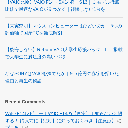
【VAIO比較】VAIO F14・SX14-R・S13｜３モデル徹底
比較で最適なVAIOが見つかる｜後悔しない1台を
【真実究明】マウスコンピューターはひどいのか｜5つの
評価軸で国産PCを徹底解剖
【後悔しない】Reborn VAIO大学生応援パック｜LTE搭載
で大学生に満足度の高いPCを
なぜSONYはVAIOを捨てたか｜917億円の赤字を招いた
理由と再生の物語
Recent Comments
VAIO F14レビュー｜VAIO F14の【真実】｜知らないと損
する！ 購入前に【絶対】に知っておくべき【注意点】
に
プロ象
より