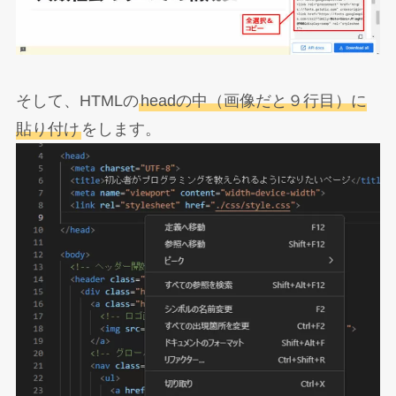
そして、HTMLの
headの中（画像だと９行目）に
貼り付け
をします。